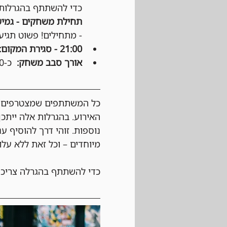
כדי להשתתף בהגרלות ע
תחילת משחקים - גמיש
- מתחילים! פשוט תגיעו
21:00 - סגירת המקום:
אורך סבב משחק:
  כ-50 דקות, לפי החלטת הקבוצה.
כל המשתתפים שמצטרפים לא
האירוע. בהגרלות אלה ייתכן
נוספות. זוהי דרך להוסיף ע
מיוחדים – וכל זאת ללא עלו
כדי להשתתף בהגרלה צריכי