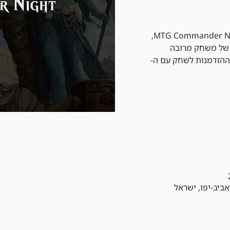
הצטרפו לערב בלתי נשכח של MTG Commander Night,
 של משחק מרובה
 עם 100 קלפים וההזדמנות לשחק עם ה-