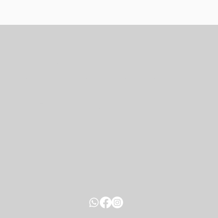
אנחנו כאן עבורכם כדי לענות על כל שאלה או משוב שיש
לכם. נשמח אם תפנו אלינו בכל שאלה - נשתדל לתת את
המענה הטוב ביותר תמיד. אל תהססו ליצור קשר בכל עת.
!​Native English Speaker? Our Staff is happy to assist
you
כתובת:
דיזנגוף 50, דיזנגוף סנטר, בניין B, קומה 1, תל אביב, ישראל