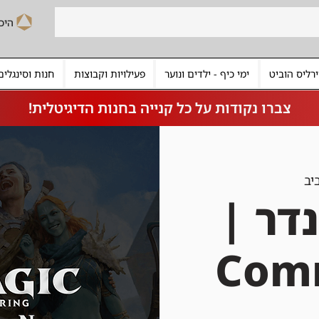
רליס הוביט
ימי כיף - ילדים ונוער
פעילויות וקבוצות
חנות וסינגלים
צברו נקודות על כל קנייה בחנות הדיגיטלית!
יב
דר |
Com