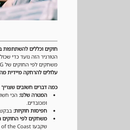
חוקים וכללים להשתתפות בטורנירי Magic: The Gathering 
הטורניר הזה נועד כדי שכול
משחקים לפי החוקים של Wizards of the cost, MTG וגם לפי כללי ההתנהגות החנות. 
עלולים להרחקה מיידית מהט
כמה דברים חשובים שצריך 
המטרה שלנו:
 הכי חשוב
ומכובדים.
חפיסות חוקיות:
 בבקשה 
משחקים לפי החוקים ה
שקבעו Wizards of the Coast ו-DCI (בטורנירים רשמיים).