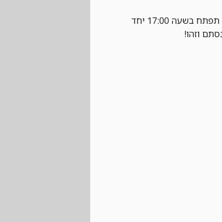
 נרשמים ביום של הטורניר עצמו בחנות בהתאם למקומות הפנויים. ההרשמה תפתח בשעה 17:00 יחד 
סתם וזהו!