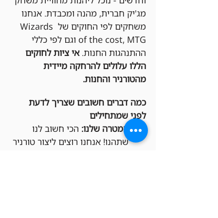
וחדשים - נוכל ליהנות מחוויית משחק 
מג'יק חברית, מהנה ומכבדת. אנחנו 
משחקים לפי החוקים של Wizards 
of the cost, MTG וגם לפי כללי 
ההתנהגות החנות. 
אי ציות לחוקים 
הללו עלולים להרחקה מיידית 
מהטורניר והחנות.
כמה דברים חשובים שצריך לדעת 
לפני שמתחילים
המטרה שלנו:
 הכי חשוב לנו 
שתהנו! אנחנו רוצים ליצור טורניר 
תחרותי אבל גם כיפי, שכולם 
ירגישו בו בנוח ומכובדים.
חפיסות חוקיות:
 בבקשה שימו לב 
שהחפיסות שלכם מתאימות 
לפורמט Commander.