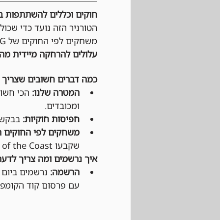
חוקים וכללים להשתתפות בטורנירי Magic: The Gathering 
הטורניר הזה נועד כדי שכול
משחקים לפי החוקים של Wizards of the cost, MTG וגם לפי כללי ההתנהגות החנות. 
עלולים להרחקה מיידית מהט
כמה דברים חשובים שצריך 
המטרה שלנו:
 הכי חשוב
ומכובדים.
חפיסות חוקיות:
 בבקשה 
משחקים לפי החוקים ה
שקבעו Wizards of the Coast ו-DCI (בטורנירים רשמיים).
איך נרשמים ומה צריך לדעת
הרשמה:
עם פרסום קוד הקומפניו