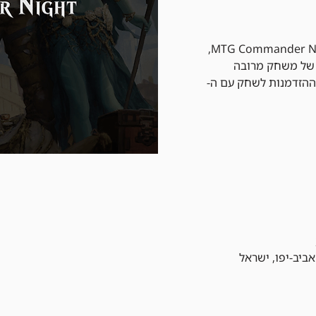
הצטרפו לערב בלתי נשכח של MTG Commander Night,
 של משחק מרובה
 עם 100 קלפים וההזדמנות לשחק עם ה-