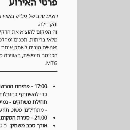
פרטי האירוע
רוצים ערב של מג'יק באוויר
והקהילה.
זה המקום להוציא את הדקי
מלאי בריתות, תככים ומהלכ
ואנשים טובים לשחק איתם.
הכניסה חופשית, האווירה מ
MTG.
17:00 - פתיחת ההרשמה:
כדי להשתתף בהגרלות ע
תחילת משחקים - גמיש
- מתחילים! פשוט תגיעו
21:00 - סגירת המקום:
אורך סבב משחק:
  כ-50 דקות, לפי החלטת הקבוצה.