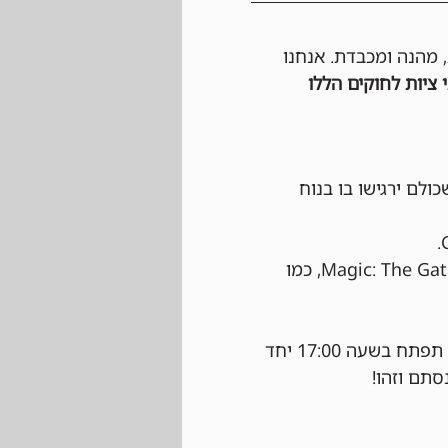
, מהנה ומכבדת. אנחנו 
 ציות לחוקים הללו 
כולם ירגישו בו בנוח 
 הטורניר יתנהל לפי כל החוקים הרשמיים של Magic: The Gathering, כמו 
 נרשמים ביום של הטורניר עצמו בחנות בהתאם למקומות הפנויים. ההרשמה תפתח בשעה 17:00 יחד 
סתם וזהו!