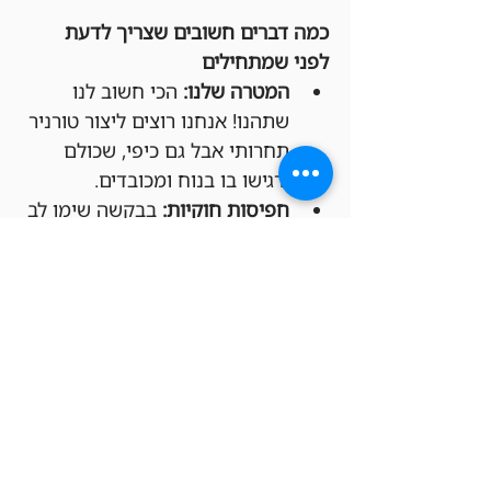
כמה דברים חשובים שצריך לדעת 
לפני שמתחילים
המטרה שלנו:
 הכי חשוב לנו 
שתהנו! אנחנו רוצים ליצור טורניר 
תחרותי אבל גם כיפי, שכולם 
ירגישו בו בנוח ומכובדים.
חפיסות חוקיות:
 בבקשה שימו לב 
שהחפיסות שלכם מתאימות 
לפורמט Legacy (יש דקים 
להשאלה בחנות בכל מקרה).
משחקים לפי החוקים 
הרשמיים:
 הטורניר יתנהל לפי כל 
החוקים הרשמיים של Magic: 
The Gathering, כמו שקבעו 
Wizards of the Coast ו-DCI 
(בטורנירים רשמיים).