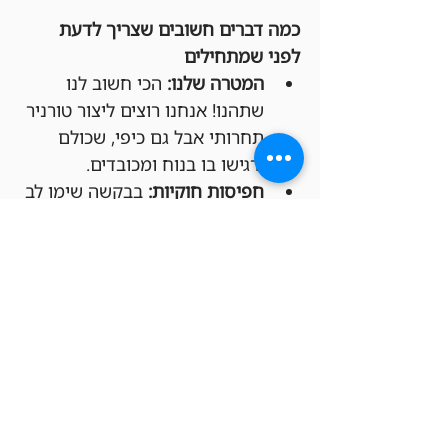
כמה דברים חשובים שצריך לדעת 
לפני שמתחילים
המטרה שלנו:
 הכי חשוב לנו 
שתהנו! אנחנו רוצים ליצור טורניר 
תחרותי אבל גם כיפי, שכולם 
ירגישו בו בנוח ומכובדים.
חפיסות חוקיות:
 בבקשה שימו לב 
שהחפיסות שלכם מתאימות 
לפורמט Legacy (יש דקים 
להשאלה בחנות בכל מקרה).
משחקים לפי החוקים 
הרשמיים:
 הטורניר יתנהל לפי כל 
החוקים הרשמיים של Magic: 
The Gathering, כמו שקבעו 
Wizards of the Coast ו-DCI 
(בטורנירים רשמיים).