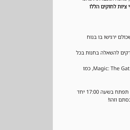
 ציות לחוקים הללו 
כולם ירגישו בו בנוח 
ב שהחפיסות שלכם מתאימות לפורמט Legacy (יש דקים להשאלה בחנות בכל 
 הטורניר יתנהל לפי כל החוקים הרשמיים של Magic: The Gathering, כמו 
 נרשמים ביום של הטורניר עצמו בחנות בהתאם למקומות הפנויים. ההרשמה תפתח בשעה 17:00 יחד 
סתם וזהו!