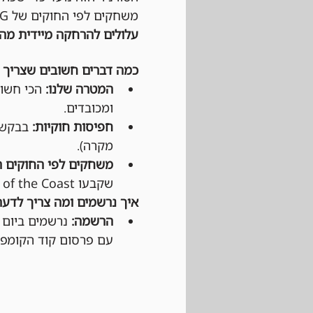
משחקים לפי החוקים של Wizards of the cost, MTG וגם לפי כללי ההתנהגות החנות. 
עלולים להרחקה מיידית מהט
כמה דברים חשובים שצריך 
המטרה שלנו:
 הכי חשוב
ומכובדים.
חפיסות חוקיות:
מקרה).
משחקים לפי החוקים ה
שקבעו Wizards of the Coast ו-DCI (בטורנירים רשמיים).
איך נרשמים ומה צריך לדעת
הרשמה:
עם פרסום קוד הקומפניו