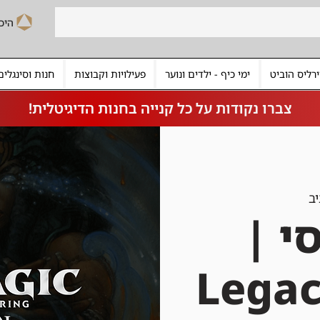
רליס הוביט
ימי כיף - ילדים ונוער
פעילויות וקבוצות
חנות וסינגלים
צברו נקודות על כל קנייה בחנות הדיגיטלית!
ב
י |
Legac