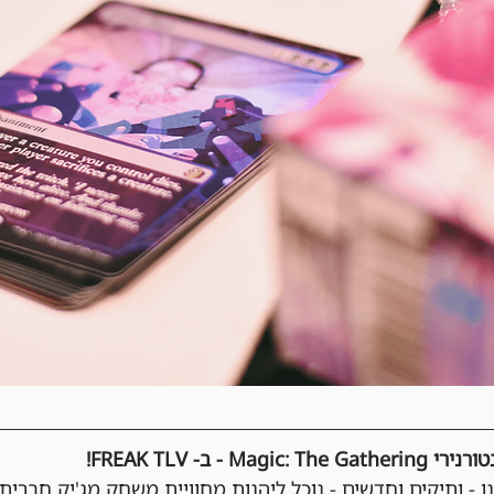
- ב- FREAK TLV!
נו - ותיקים וחדשים - נוכל ליהנות מחוויית משחק מג'יק חברית