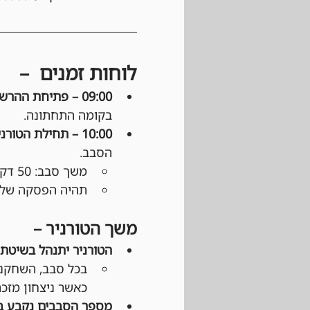
לוחות זמנים  –
09:00 – פתיחת ההרשמה: 
בקומה התחתונה.
10:00 – תחילת הטורניר: 
הסבב.
משך סבב: 50 דקות משליחת ההודעה בוואטסאפ.
תהיה הפסקה של כ
משך הטורניר –
הטורניר יתנהל בשיטת Swiss:
כאשר ניצחון מזכה ב־3 נקודות, תיקו ב־1 נקודה והפסד 
מספר הסבבים נקבע 