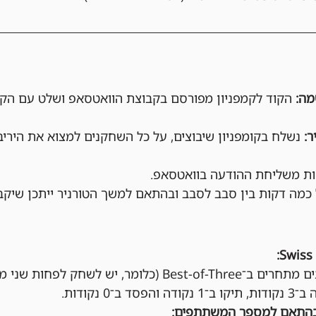
הקוד לקמפניון מפורסם בקבוצת הוואטסאפ ושלט עם הקו
נשלח בקומפניון שיבוצים, על כל השחקנים למצוא את הירי
מה דקות בין סבב לסבב ובהתאם למשך הטורניר ייתכן שיקב
בכל סבב, השחקנים מתחרים ב־Best-of-Three (כלומר, יש
ב־0 נקודות.
בהתאם למספר המשתתפים: