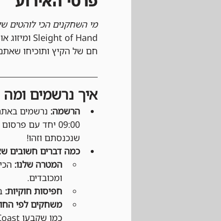
פרטי האירוע
מי השחקנים הכי לוהטים של
ht of Hand
חם של הקיץ ותוכיחו שאתם 
איך נרשמים ומה צ
הרשמה:
09:00 יחד עם פרסום קוד 
שנכנסתם וזהו!
כמה דברים חשובים שצ
המטרה שלנו:
 הכי
ומכובדים.
חפיסות חוקיות:
 ב
משחקים לפי החוק
כמו שקבעו Wizards of the Coast ו-DCI (בטורנירים רשמיים).