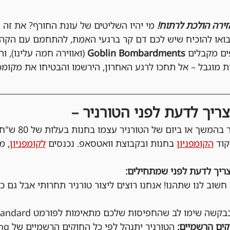
זירה הולכת לרתוח!
 מי יהיו השליטים של עונת החורף? את זה 
גית שלנו. בואו להוכיח שיש לכם דם קר ברגעי האמת, להתחמם עם 
ים מקבלים 
Goblin Bombardments
 (ואווירה חמה עלינו), ו
מוגבל – אל תחכו לרגע האחרון, הירשמו והבטיחו את מקומכ
ריך לדעת לפני הטורניר –
 נרשמים באתר ב
הקומפניון
 בחנות ובקבוצת וואטסאפ. נכנסים 
לקומפניון
, מ
ריך לדעת לפני שמתחילים:
 חשוב לנו שתהנו! אנחנו רוצים ליצור טורניר תחרותי אבל גם כיפ
בקשה שימו לב שהחפיסות שלכם מתאימות לפורמט Standard.
ים הרשמיים: