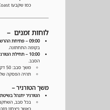
כמו שקבעו Wizards of the Coast ו-DCI (בטורנירים רשמיים).
לוחות זמנים  –
09:00 – פתיחת ההרשמה: 
בקומה התחתונה.
10:00 – תחילת הטורניר: 
הסבב.
משך סבב: 50 דקות משליחת ההודעה בוואטסאפ.
תהיה הפסקה של כ
משך הטורניר –
הטורניר יתנהל בשיטת Swiss:
כאשר ניצחון מזכה ב־3 נקודות, תיקו ב־1 נקודה והפסד 