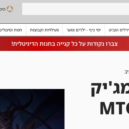
רליס הוביט
ימי כיף - ילדים ונוער
פעילויות וקבוצות
חנות וסינגלים
צברו נקודות על כל קנייה בחנות הדיגיטלית!
ב
ג'יק
ף | MTG