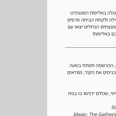
נגלה באליפות הסטנדרט 
הקהילה ולקחת הביתה פרסים 
המנצחים הגדולים יצאו עם 
ם באליפות!
המשך או ביום של הטורניר עצמו בחנות בעלות של 80 ש"ח, ההרשמה תפתח בשעה 
כניסים את הקוד, מוודאים 
י, שכולם ירגישו בו בנוח 
 הטורניר יתנהל לפי כל החוקים הרשמיים של Magic: The Gathering, 