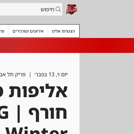
חיפוש
הצטרפו אלינו
אירועים וטורנירים
פרי
יום ו׳, 13 בפבר׳
  |  
פריק תל אבי
אליפות מ
חור
Winter