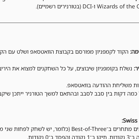
הקוד לקמפניון מפורסם בקבוצת הוואטסאפ ושלט עם הקו
נשלח בקומפניון שיבוצים, על כל השחקנים למצוא את הירי
מה דקות בין סבב לסבב ובהתאם למשך הטורניר ייתכן שיקב
בכל סבב, השחקנים מתחרים ב־Best-of-Three (כלומר, יש
ב־0 נקודות.