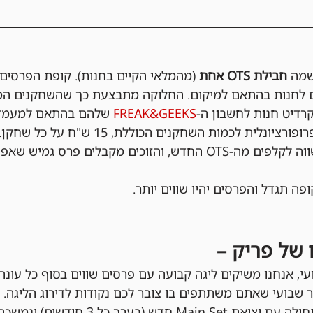
מה 
חבילת OTS אחת 
(מהמלאי הקיים בחנות). קופת הפרסים
FREAK&GEEKS
 שלהם בהתאם למעמדם
הפרסים והחלוקה נקבעים פרופורציונלית לכמו
שכל אחד מקבל הזדמנות שווה לקלפים מה-OTS החדש, והזוכים מקבלים 
פה תגדל והפרסים יהיו שווים יותר.
ו של פריק –
י, אנחנו משיקים ליגה קבועה עם פרסים שווים בסוף כל עונה!
יר שבועי שאתם משתתפים בו צובר לכם נקודות לדירוג הליגה.
ש (בערך כל 3 חודשים) ונמשכת עד הסט הבא.