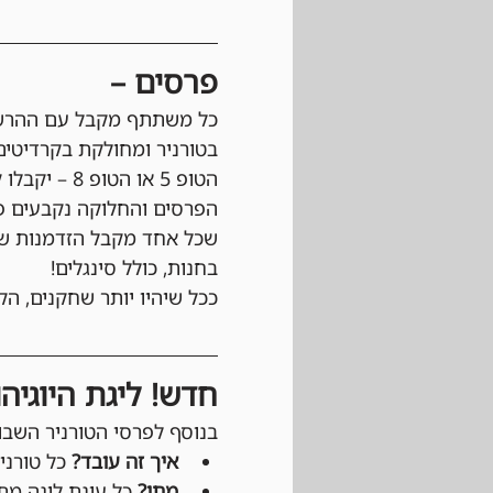
פרסים –
כל משתתף מקבל עם ההרש
הטופ 5 או הטופ 8 – יקבלו קרדיט חנות לחשבון ה-
בחנות, כולל סינגלים!
ככל שיהיו יותר שחקנים, הקו
חדש! ליגת היוגיה
בנוסף לפרסי הטורניר השבוע
איך זה עובד?
 כל טורנ
מתי?
 כל עונת ליגה מתחילה עם יציאת Main Set חד