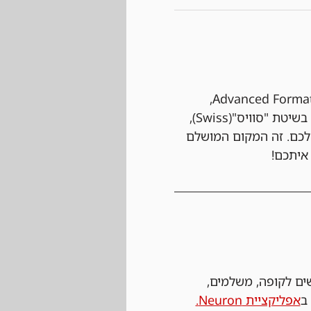
  אנחנו משחקים לפי חוקי ה-Advanced Format, 
הפורמט התחרותי שבו כל קומבו נחשב וכל טעות עלולה לעלות לכם במשחק. הקרבות הם בשיטת "סוויס"(Swiss), 
לכם. זה המקום המושלם 
איתכם!
שים לקופה, משלמים, 
אפליקציית Neuron.