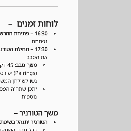
לוחות זמנים  –
16:30 – פתיחת ההרשמה: 
נפתחת.
17:30 – תחילת הטורניר: 
את הסבב.
משך סבב:
 45
(Pairings) יפורסמו דרך 
גשו לשולחן המשח
יתכן שתהיה הפסק
נוספות.
משך הטורניר –
הטורניר יתנהל בשיטת Swiss: