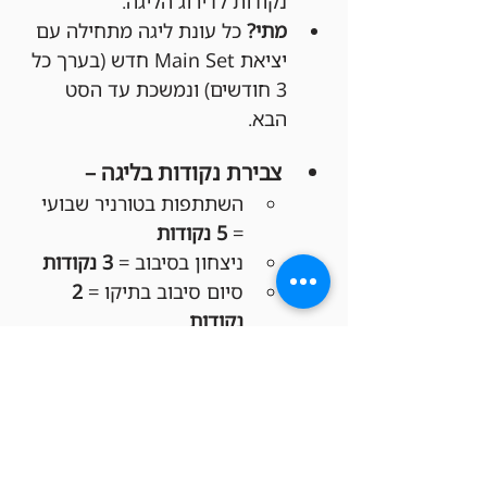
נקודות לדירוג הליגה.
מתי?
 כל עונת ליגה מתחילה עם 
יציאת Main Set חדש (בערך כל 
3 חודשים) ונמשכת עד הסט 
הבא.
צבירת נקודות בליגה –
השתתפות בטורניר שבועי 
= 
5 נקודות
ניצחון בסיבוב = 
3 נקודות
סיום סיבוב בתיקו = 
2 
נקודות
הפסד בסיבוב = 
1 נקודה
פרסי סוף העונה לליגה –
מקום ראשון:
 150 ש"ח 
קרדיט לחנות!