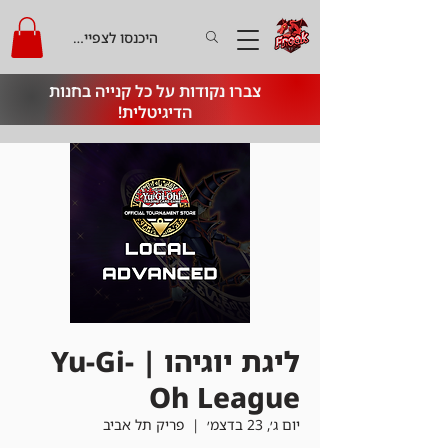
היכנסו לצפייה בקרדיט
צברו נקודות על כל קנייה בחנות
הדיגיטלית!
ליגת יוגיהו | Yu-Gi-
Oh League
יום ג׳, 23 בדצמ׳
  |  
פריק תל אביב