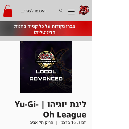
היכנסו לצפייה בקרדיט
צברו נקודות על כל קנייה בחנות
הדיגיטלית!
ליגת יוגיהו | Yu-Gi-
Oh League
יום ג׳, 16 בדצמ׳
  |  
פריק תל אביב