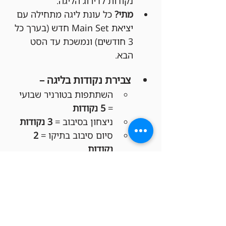
נקודות לדירוג הליגה.
מתי?
 כל עונת ליגה מתחילה עם 
יציאת Main Set חדש (בערך כל 
3 חודשים) ונמשכת עד הסט 
הבא.
צבירת נקודות בליגה –
השתתפות בטורניר שבועי 
= 
5 נקודות
ניצחון בסיבוב = 
3 נקודות
סיום סיבוב בתיקו = 
2 
נקודות
הפסד בסיבוב = 
1 נקודה
פרסי סוף העונה לליגה –
מקום ראשון:
 150 ש"ח 
קרדיט לחנות!