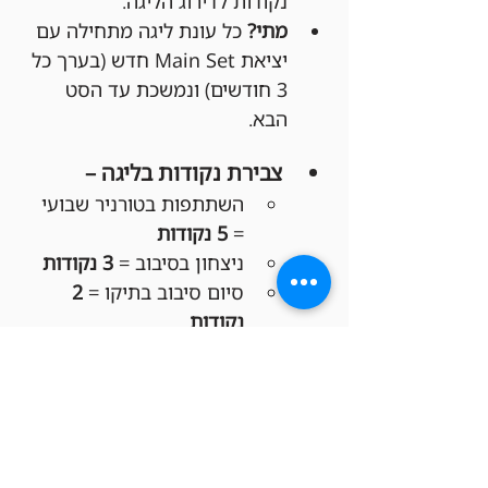
נקודות לדירוג הליגה.
מתי?
 כל עונת ליגה מתחילה עם 
יציאת Main Set חדש (בערך כל 
3 חודשים) ונמשכת עד הסט 
הבא.
צבירת נקודות בליגה –
השתתפות בטורניר שבועי 
= 
5 נקודות
ניצחון בסיבוב = 
3 נקודות
סיום סיבוב בתיקו = 
2 
נקודות
הפסד בסיבוב = 
1 נקודה
פרסי סוף העונה לליגה –
מקום ראשון:
 150 ש"ח 
קרדיט לחנות!