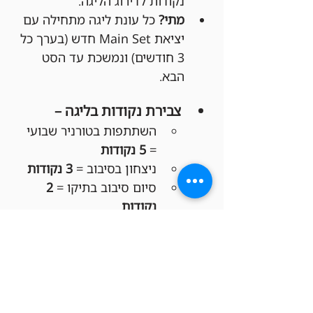
נקודות לדירוג הליגה.
מתי?
 כל עונת ליגה מתחילה עם 
יציאת Main Set חדש (בערך כל 
3 חודשים) ונמשכת עד הסט 
הבא.
צבירת נקודות בליגה –
השתתפות בטורניר שבועי 
= 
5 נקודות
ניצחון בסיבוב = 
3 נקודות
סיום סיבוב בתיקו = 
2 
נקודות
הפסד בסיבוב = 
1 נקודה
פרסי סוף העונה לליגה –
מקום ראשון:
 150 ש"ח 
קרדיט לחנות!