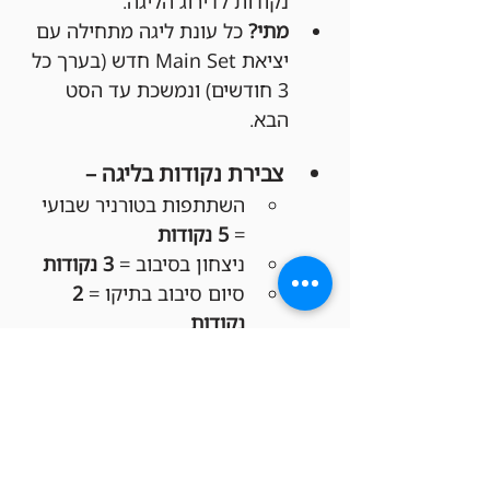
נקודות לדירוג הליגה.
מתי?
 כל עונת ליגה מתחילה עם 
יציאת Main Set חדש (בערך כל 
3 חודשים) ונמשכת עד הסט 
הבא.
צבירת נקודות בליגה –
השתתפות בטורניר שבועי 
= 
5 נקודות
ניצחון בסיבוב = 
3 נקודות
סיום סיבוב בתיקו = 
2 
נקודות
הפסד בסיבוב = 
1 נקודה
פרסי סוף העונה לליגה –
מקום ראשון:
 150 ש"ח 
קרדיט לחנות!