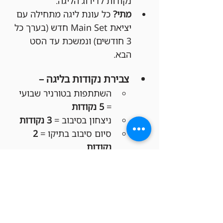
נקודות לדירוג הליגה.
מתי?
 כל עונת ליגה מתחילה עם 
יציאת Main Set חדש (בערך כל 
3 חודשים) ונמשכת עד הסט 
הבא.
צבירת נקודות בליגה –
השתתפות בטורניר שבועי 
= 
5 נקודות
ניצחון בסיבוב = 
3 נקודות
סיום סיבוב בתיקו = 
2 
נקודות
הפסד בסיבוב = 
1 נקודה
פרסי סוף העונה לליגה –
מקום ראשון:
 150 ש"ח 
קרדיט לחנות!