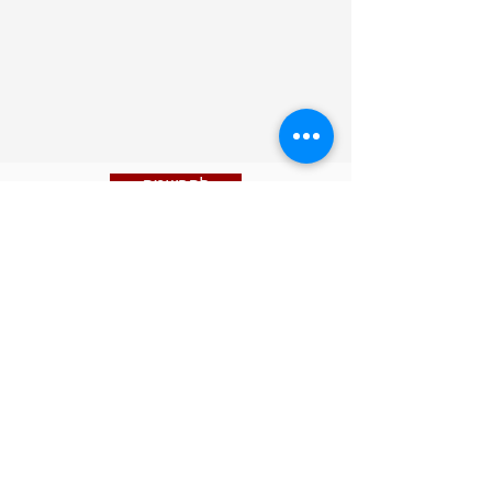
להרשמה
אנחנו כאן עבורכם כדי לענות על כל
שאלה או משוב שיש לכם. נשמח אם תפנו
אלינו בכל שאלה - נשתדל לתת את
המענה הטוב ביותר תמיד. אל תהססו
ליצור קשר בכל עת.
!​Native English Speaker? Our Staff is
happy to assist you