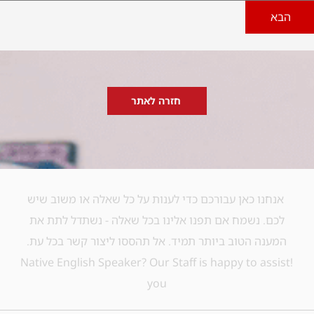
הבא
חזרה לאתר
אנחנו כאן עבורכם כדי לענות על כל שאלה או משוב שיש
לכם. נשמח אם תפנו אלינו בכל שאלה - נשתדל לתת את
המענה הטוב ביותר תמיד. אל תהססו ליצור קשר בכל עת.
!​Native English Speaker? Our Staff is happy to assist
you