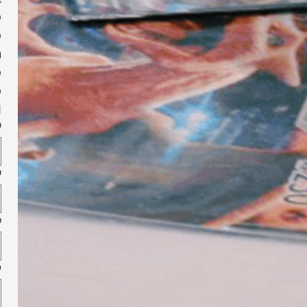
CMM
ש
ש
מ
ט