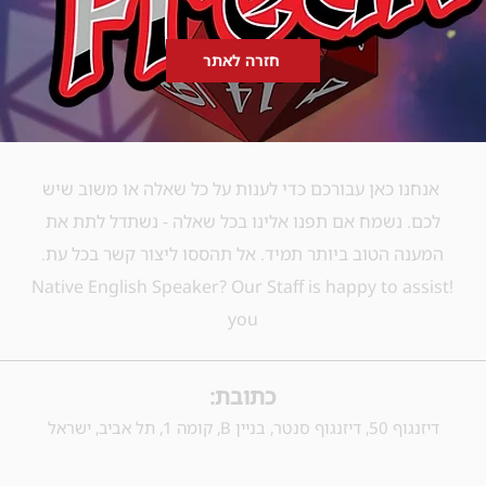
חזרה לאתר
אנחנו כאן עבורכם כדי לענות על כל שאלה או משוב שיש
לכם. נשמח אם תפנו אלינו בכל שאלה - נשתדל לתת את
המענה הטוב ביותר תמיד. אל תהססו ליצור קשר בכל עת.
!​Native English Speaker? Our Staff is happy to assist
you
כתובת:
דיזנגוף 50, דיזנגוף סנטר, בניין B, קומה 1, תל אביב, ישראל