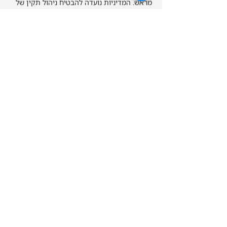
מראש. המדיניות נועדה להבטיח ניהול תקין של
הקבוצות והוגנות כלפי כלל המשתתפים
פרטי איש הקשר
פריק פנטזיה של חנות, Dizengoff Street, תל
אביב-יפו, Israel
036961826
info@freak-tlv.com
אנחנו כאן עבורכם כדי לענות על כל
שאלה או משוב שיש לכם. נשמח אם תפנו