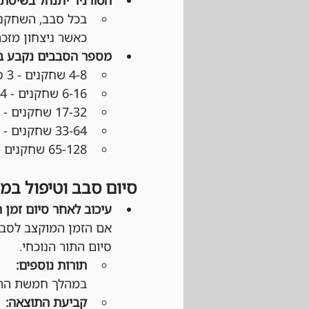
כאשר ניצחון מזכה ב־3 נקודות, תיקו ב־1 נקודה והפסד 
מספר הסבבים נקבע 
4-8 שחקנים - 3 סבבים
6-16 שחקנים - 4 סבבים
17-32 שחקנים - 5 סבבים
33-64 שחקנים - 6 סבבים
65-128 שחקנים - 7 סבבים
סיום סבב וטיפול במ
עיכוב לאחר סיום זמן 
אם הזמן המוקצב לסבב
סיום התור הנוכחי.
תורות נוספים:
במהלך חמשת התור
קביעת התוצאה: