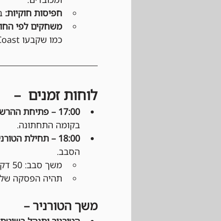
חפיסות חוקיות:
 ב
משחקים לפי החוק
כמו שקבעו Wizards of the Coast ו-DCI (בטורנירים רשמיים).
לוחות זמנים  –
17:00 – פתיחת ההרשמה: 
בקומה התחתונה.
18:00 – תחילת הטורניר: 
הסבב.
משך סבב: 50 דקות משליחת ההודעה בוואטסאפ.
תהיה הפסקה של כ
משך הטורניר –
הטורניר יתנהל בשיטת Swiss: