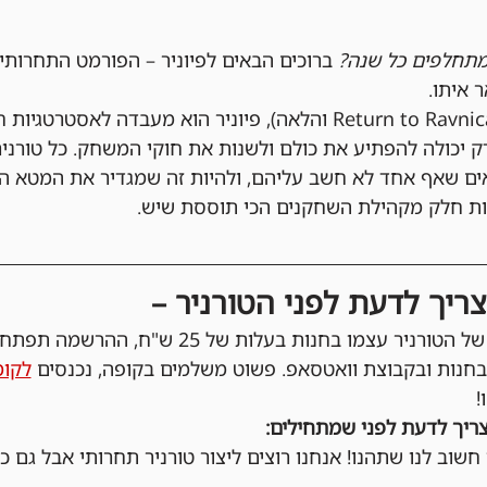
תחלפים כל שנה?
 ברוכים הבאים לפיוניר – הפורמט התחרותי
 איתו.
עם מאגר קלפים עשיר (מ-Return to Ravnica והלאה), פיוניר הוא מעבד
ק יכולה להפתיע את כולם ולשנות את חוקי המשחק. כל טורניר
אים שאף אחד לא חשב עליהם, ולהיות זה שמגדיר את המטא 
יות חלק מקהילת השחקנים הכי תוססת שיש.
ריך לדעת לפני הטורניר –
בחנות ובקבוצת וואטסאפ. פשוט משלמים בקופה, נכנסים 
לקומ
!
ריך לדעת לפני שמתחילים:
 חשוב לנו שתהנו! אנחנו רוצים ליצור טורניר תחרותי אבל גם כיפ