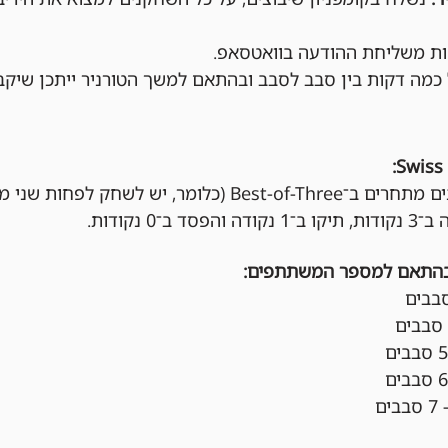
מה דקות בין סבב לסבב ובהתאם למשך הטורניר ייתכן שיקב
בכל סבב, השחקנים מתחרים ב־Best-of-Three (כלומר, יש
ב־0 נקודות.
בהתאם למספר המשתתפים: