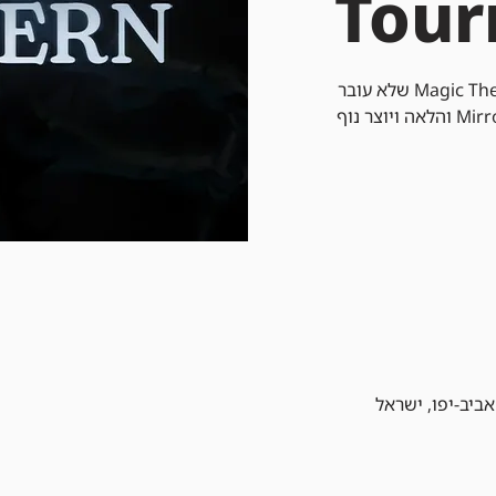
Tou
מודרן הוא פורמט של Magic The Gathering שלא עובר
רוטציה שמשתמש בקלפים מ-Mirrodin והלאה ויוצר נוף