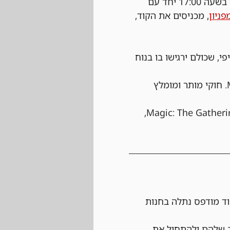
 נרשמים ביום של הטורניר עצמו בחנות בעלות של 25 ש"ח, ההרשמה תפתח בשעה 17:00 יחד עם 
פניון
, מכניסים את הקוד, 
י, שכולם ירגישו בו בנוח 
 בבקשה שימו לב שהחפיסות שלכם מתאימות לפורמט Modern. חוקי מותר ומומלץ 
 הטורניר יתנהל לפי כל החוקים הרשמיים של Magic: The Gathering, 
ד מודפס נתלה בחנות 
ב שלהם ולהתחיל את 