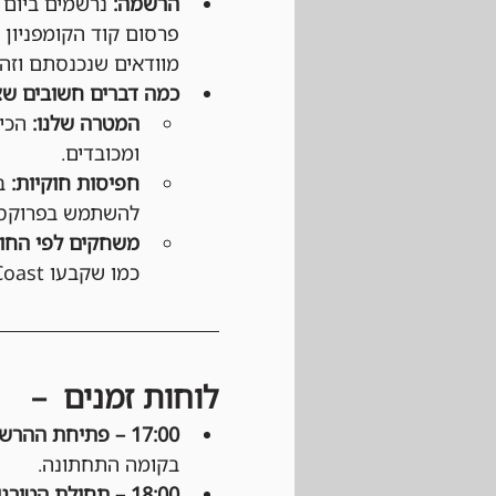
הרשמה:
פרסום קוד הקומפניון 
מוודאים שנכנסתם וזהו
כמה דברים חשובים שצ
המטרה שלנו:
 הכי
ומכובדים.
חפיסות חוקיות:
להשתמש בפרוקסי
משחקים לפי החוק
כמו שקבעו Wizards of the Coast ו-DCI (בטורנירים רשמיים).
לוחות זמנים  –
17:00 – פתיחת ההרשמה: 
בקומה התחתונה.
18:00 – תחילת הטורניר: 