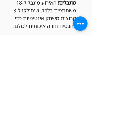
מוגבלים!
 האירוע מוגבל ל-18 
משתתפים בלבד, שיחולקו ל-3 
קבוצות משחק אינטימיות כדי 
להבטיח חוויה איכותית לכולם.
פספסתם את ההרשמה הפעם?
לא נורא! אנחנו עורכים ערבי וואן-שוט 
בדרך כלל פעמיים בחודש. תוכלו 
להירשם להבא בתור!
כרטיסים
סוג כרטיס
ערב וואן שוט בפריק תל אביב