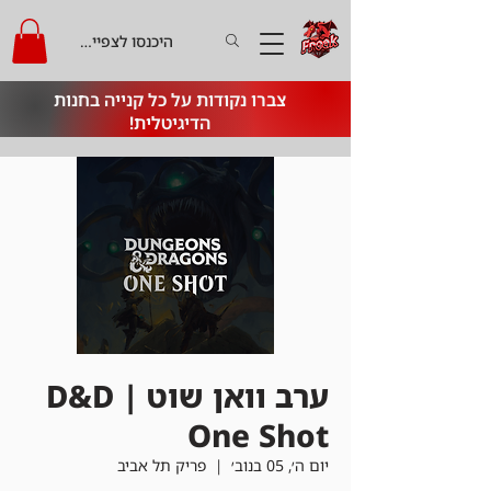
היכנסו לצפייה בקרדיט
צברו נקודות על כל קנייה בחנות
הדיגיטלית!
ערב וואן שוט | D&D
One Shot
יום ה׳, 05 בנוב׳
  |  
פריק תל אביב