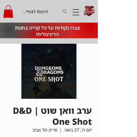
היכנסו לצפייה בקרדיט
צברו נקודות על כל קנייה בחנות
הדיגיטלית!
ערב וואן שוט | D&D
One Shot
יום ה׳, 27 באוג׳
  |  
פריק תל אביב