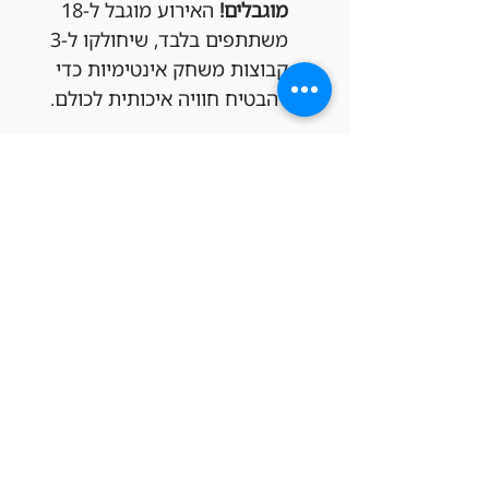
מוגבלים!
 האירוע מוגבל ל-18 
משתתפים בלבד, שיחולקו ל-3 
קבוצות משחק אינטימיות כדי 
להבטיח חוויה איכותית לכולם.
פספסתם את ההרשמה הפעם?
לא נורא! אנחנו עורכים ערבי וואן-שוט 
בדרך כלל פעמיים בחודש. תוכלו 
להירשם להבא בתור!
כרטיסים
סוג כרטיס
ערב וואן שוט בפריק תל אביב