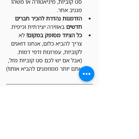
סט קוביות, מיניאטורה או משהו 
מגניב אחר.
הזדמנות נהדרת להכיר חברים 
חדשים
 באווירה יצירתית וכיפית.
כל הציוד מסופק במקום!
 לא 
צריך להביא כלום, אנחנו דואגים 
לקוביות, עפרונות ודפי דמות. 
(אבל אם יש לכם סט קוביות מזל, 
אתם יותר ממוזמנים להביא אותו!)
איך מצטרפים?
עלות ההשתתפות:
 50 ש"ח.
הבטחת מקום:
 הרישום ותשלום 
מתבצעים מראש על ידי רכישת 