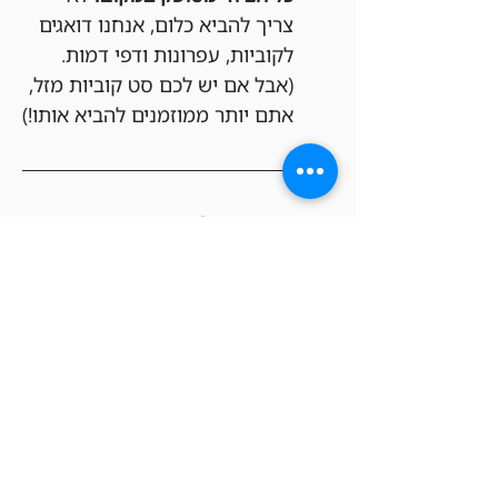
צריך להביא כלום, אנחנו דואגים 
לקוביות, עפרונות ודפי דמות. 
(אבל אם יש לכם סט קוביות מזל, 
אתם יותר ממוזמנים להביא אותו!)
איך מצטרפים?
עלות ההשתתפות:
 50 ש"ח.
הבטחת מקום:
 הרישום ותשלום 
מתבצעים מראש על ידי רכישת 
כרטיס באתר שלנו.
מהרו להירשם – המקומות 
מוגבלים!
 האירוע מוגבל ל-18 
משתתפים בלבד, שיחולקו ל-3 
קבוצות משחק אינטימיות כדי 