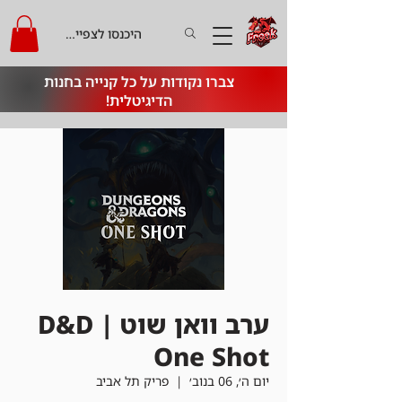
היכנסו לצפייה בקרדיט
צברו נקודות על כל קנייה בחנות
הדיגיטלית!
ערב וואן שוט | D&D
One Shot
יום ה׳, 06 בנוב׳
  |  
פריק תל אביב