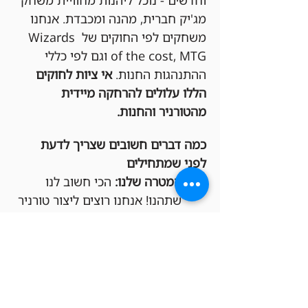
וחדשים - נוכל ליהנות מחוויית משחק 
מג'יק חברית, מהנה ומכבדת. אנחנו 
משחקים לפי החוקים של Wizards 
of the cost, MTG וגם לפי כללי 
ההתנהגות החנות. 
אי ציות לחוקים 
הללו עלולים להרחקה מיידית 
מהטורניר והחנות.
כמה דברים חשובים שצריך לדעת 
לפני שמתחילים
המטרה שלנו:
 הכי חשוב לנו 
שתהנו! אנחנו רוצים ליצור טורניר 
תחרותי אבל גם כיפי, שכולם 
ירגישו בו בנוח ומכובדים.
חפיסות חוקיות:
 בבקשה שימו לב 
שהחפיסות שלכם מתאימות 
לפורמט Commander.