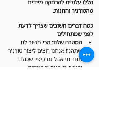
הללו עלולים להרחקה מיידית 
מהטורניר והחנות.
כמה דברים חשובים שצריך לדעת 
לפני שמתחילים
המטרה שלנו:
 הכי חשוב לנו 
שתהנו! אנחנו רוצים ליצור טורניר 
תחרותי אבל גם כיפי, שכולם 
ירגישו בו בנוח ומכובדים.
חפיסות חוקיות:
 בבקשה שימו לב 
שהחפיסות שלכם מתאימות 
לפורמט Commander.
משחקים לפי החוקים 
הרשמיים:
 הטורניר יתנהל לפי כל 
החוקים הרשמיים של Magic: 
The Gathering, כמו שקבעו 
Wizards of the Coast ו-DCI 