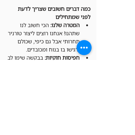
כמה דברים חשובים שצריך לדעת 
לפני שמתחילים
המטרה שלנו:
 הכי חשוב לנו 
שתהנו! אנחנו רוצים ליצור טורניר 
תחרותי אבל גם כיפי, שכולם 
ירגישו בו בנוח ומכובדים.
חפיסות חוקיות:
 בבקשה שימו לב 
שהחפיסות שלכם מתאימות 
לפורמט Legacy (יש דקים 
להשאלה בחנות בכל מקרה).
משחקים לפי החוקים 
הרשמיים:
 הטורניר יתנהל לפי כל 
החוקים הרשמיים של Magic: 
The Gathering, כמו שקבעו 
Wizards of the Coast ו-DCI 
(בטורנירים רשמיים).