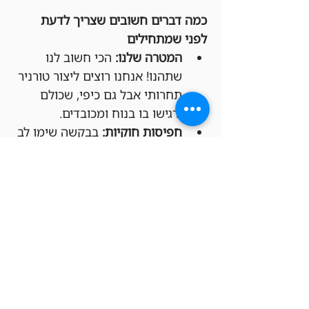
כמה דברים חשובים שצריך לדעת 
לפני שמתחילים
המטרה שלנו:
 הכי חשוב לנו 
שתהנו! אנחנו רוצים ליצור טורניר 
תחרותי אבל גם כיפי, שכולם 
ירגישו בו בנוח ומכובדים.
חפיסות חוקיות:
 בבקשה שימו לב 
שהחפיסות שלכם מתאימות 
לפורמט Legacy (יש דקים 
להשאלה בחנות בכל מקרה).
משחקים לפי החוקים 
הרשמיים:
 הטורניר יתנהל לפי כל 
החוקים הרשמיים של Magic: 
The Gathering, כמו שקבעו 
Wizards of the Coast ו-DCI 
(בטורנירים רשמיים).