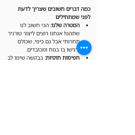
כמה דברים חשובים שצריך לדעת 
לפני שמתחילים
המטרה שלנו:
 הכי חשוב לנו 
שתהנו! אנחנו רוצים ליצור טורניר 
תחרותי אבל גם כיפי, שכולם 
ירגישו בו בנוח ומכובדים.
חפיסות חוקיות:
 בבקשה שימו לב 
שהחפיסות שלכם מתאימות 
לפורמט Legacy (יש דקים 
להשאלה בחנות בכל מקרה).
משחקים לפי החוקים 
הרשמיים:
 הטורניר יתנהל לפי כל 
החוקים הרשמיים של Magic: 
The Gathering, כמו שקבעו 
Wizards of the Coast ו-DCI 
(בטורנירים רשמיים).