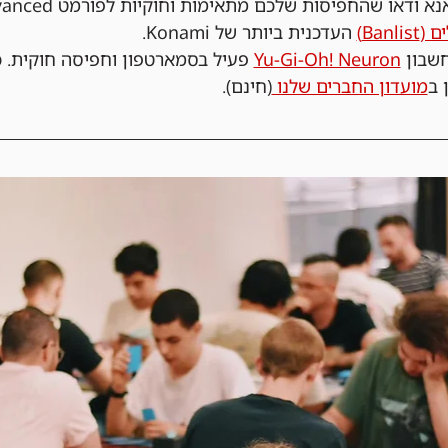
נא ודאו שהחפיסות שלכם מתאימות וחוקיות לפורמט Advanced, כולל רשימת 
Ban)
 העדכנית ביותר של Konami.
שבון 
Yu-Gi-Oh! Neuron
 פעיל בסמארטפון וחפיסה חוקית. כ
 ב
מועדון החברים שלנו 
(חינם).