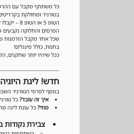
כל משתתף מקבל עם ההרש
הטופ 5 או הטופ 8 – יקבלו קרדיט חנות לחשבון ה-
בחנות, כולל סינגלים!
ככל שיהיו יותר שחקנים, הקו
חדש! ליגת היוגיה
בנוסף לפרסי הטורניר השבוע
איך זה עובד?
 כל טורנ
מתי?
 כל עונת ליגה מתחילה עם יציאת Main Set חד
צבירת נקודות ב
השתתפות בטורני