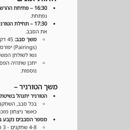
16:30 – פתיחת ההרשמה: 
נפתחת.
17:30 – תחילת הטורניר: 
את הסבב.
משך סבב:
 45
(Pairings) יפורסמו דרך 
גשו לשולחן המשח
יתכן שתהיה הפסק
נוספות.
משך הטורניר –
הטורניר יתנהל בשיטת Swiss:
כאשר ניצחון מזכה ב־3 נקודות, תיקו ב־1 נקודה והפסד 
מספר הסבבים נקבע 
4-8 שחקנים - 3 סבבים