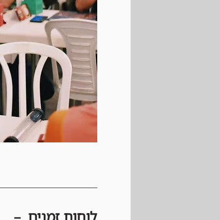
לוחות זמנים  –