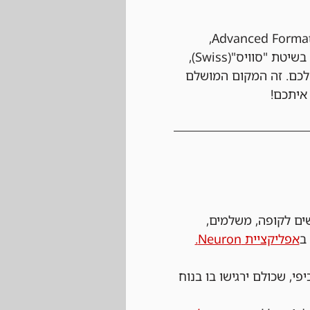
  אנחנו משחקים לפי חוקי ה-Advanced Format, 
הפורמט התחרותי שבו כל קומבו נחשב וכל טעות עלולה לעלות לכם במשחק. הקרבות הם בשיטת "סוויס"(Swiss), 
לכם. זה המקום המושלם 
איתכם!
שים לקופה, משלמים, 
אפליקציית Neuron.
פי, שכולם ירגישו בו בנוח 