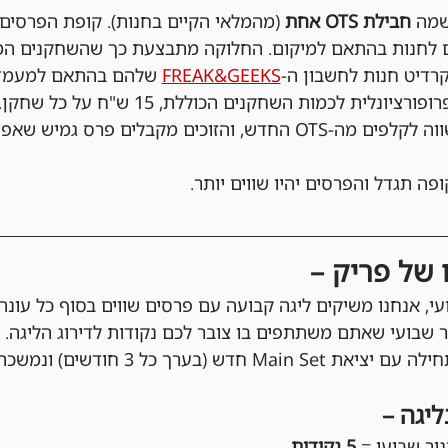
מה 
חבילת OTS אחת 
(מהמלאי הקיים בחנות). קופת הפרסים
FREAK&GEEKS
 שלהם בהתאם למעמדם
הפרסים והחלוקה נקבעים פרופורציונלית לכמו
שכל אחד מקבל הזדמנות שווה לקלפים מה-OTS החדש, והזוכים מקבלים 
פה תגדל והפרסים יהיו שווים יותר.
ו של פריק –
י, אנחנו משיקים ליגה קבועה עם פרסים שווים בסוף כל עונה!
יר שבועי שאתם משתתפים בו צובר לכם נקודות לדירוג הליגה.
ש (בערך כל 3 חודשים) ונמשכת עד הסט הבא.
ליגה –
ר שבועי = 
5 נקודות