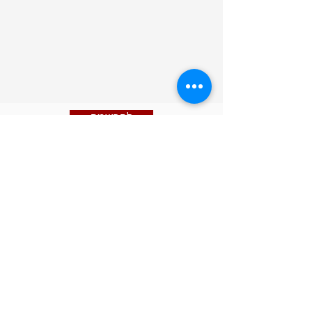
להרשמה
אנחנו כאן עבורכם כדי לענות על כל
שאלה או משוב שיש לכם. נשמח אם תפנו
אלינו בכל שאלה - נשתדל לתת את
המענה הטוב ביותר תמיד. אל תהססו
ליצור קשר בכל עת.
!​Native English Speaker? Our Staff is
happy to assist you